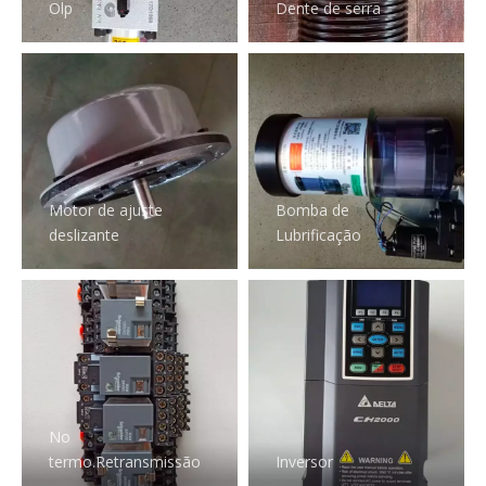
Olp
Dente de serra
Motor de ajuste
Bomba de
deslizante
Lubrificação
No
termo.Retransmissão
Inversor