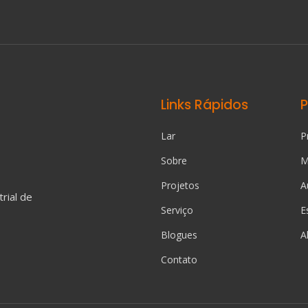
Links Rápidos
Lar
P
Sobre
M
Projetos
A
rial de
Serviço
E
Blogues
A
Contato