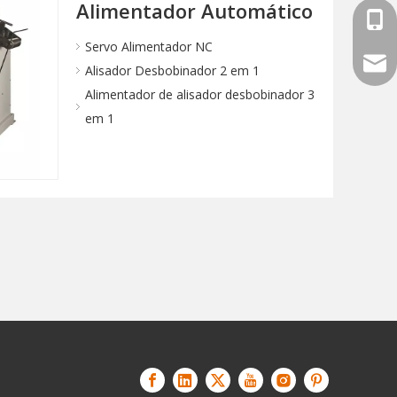
Alimentador Automático
+86-
Servo Alimentador NC
sale
Alisador Desbobinador 2 em 1
Alimentador de alisador desbobinador 3
em 1