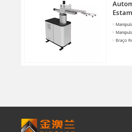
Autom
Esta
Manipul
Manipul
Braço R