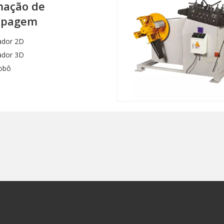
ação de
mpagem
ador 2D
ador 3D
obô