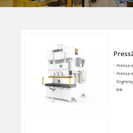
Pressã
Prensa e
Prensa e
Engrenag
link