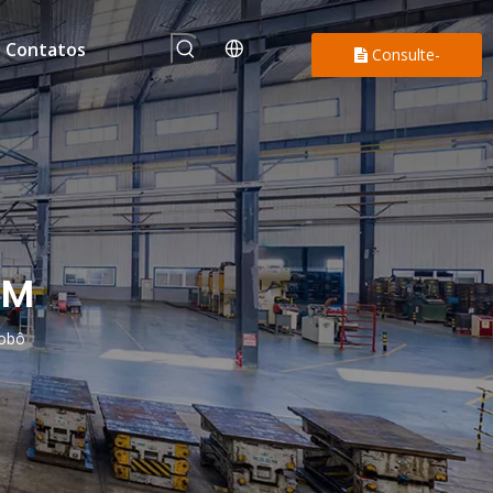
Contatos
Consulte-
nos
EM
obô