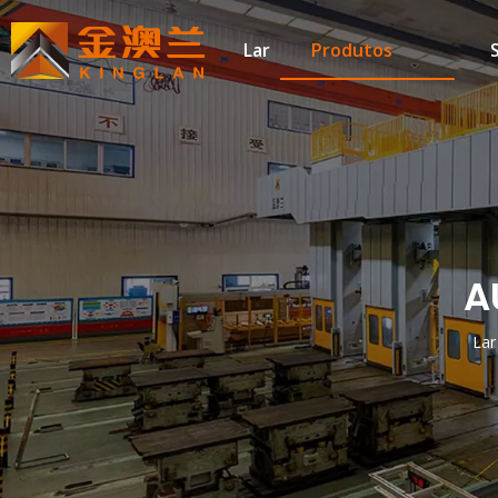
Lar
Produtos
A
Lar