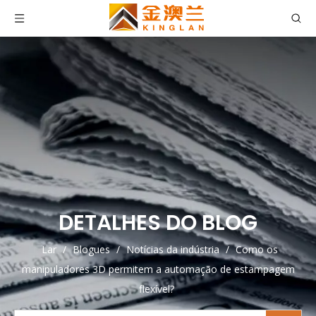
DETALHES DO BLOG
Lar
/
Blogues
/
Notícias da indústria
/
Como os
manipuladores 3D permitem a automação de estampagem
flexível?