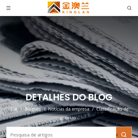
DETALHES DO BLOG
Lar
/
Blogues
/
Notícias da empresa
/
Classificação de
prensas
Pesquisar