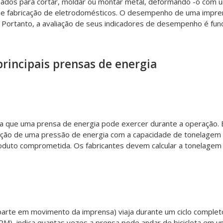
ados ​​para cortar, moldar ou montar metal, deformando -o com 
a e fabricação de eletrodomésticos. O desempenho de uma impren
s. Portanto, a avaliação de seus indicadores de desempenho é fu
rincipais prensas de energia
a que uma prensa de energia pode exercer durante a operação. É
leção de uma pressão de energia com a capacidade de tonelagem a
produto comprometida. Os fabricantes devem calcular a tonelagem
arte em movimento da imprensa) viaja durante um ciclo completo.
, indica quantas vezes a prensa pode andar de bicicleta em um