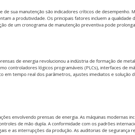
de de sua manutenção são indicadores críticos de desempenho. Má
m a produtividade. Os principais fatores incluem a qualidade d
ação de um cronograma de manutenção preventiva pode prolongar 
prensas de energia revolucionou a indústria de formação de met
mo controladores lógicos programáveis ​​(PLCs), interfaces de
nto em tempo real dos parâmetros, ajustes imediatos e solução 
ações envolvendo prensas de energia. As máquinas modernas in
controles de mão dupla. A conformidade com os padrões internac
ais e as interrupções da produção. As auditorias de segurança 