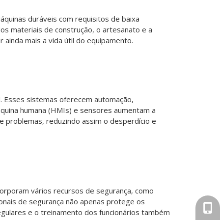
quinas duráveis ​​com requisitos de baixa
os materiais de construção, o artesanato e a
ainda mais a vida útil do equipamento.
al. Esses sistemas oferecem automação,
 máquina humana (HMIs) e sensores aumentam a
de problemas, reduzindo assim o desperdício e
corporam vários recursos de segurança, como
ionais de segurança não apenas protege os
+86-
regulares e o treinamento dos funcionários também