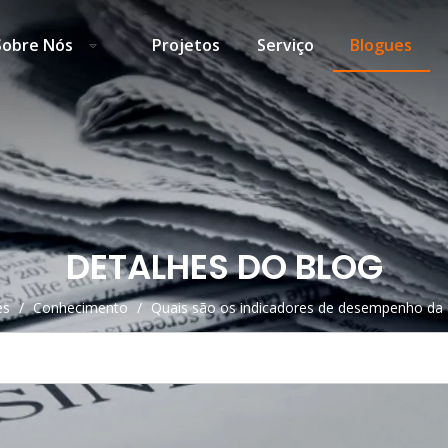
Sobre Nós
Projetos
Serviço
Blogues
DETALHES DO BLOG
es
/
Conhecimento
/
Quais são os indicadores de desempenho da