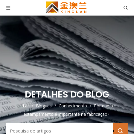
DETALHES DO BLOG
Lar
/
Blogues
/
Conhecimento
/
Por que o
estampamento é importante na fabricação?
Pesquisar