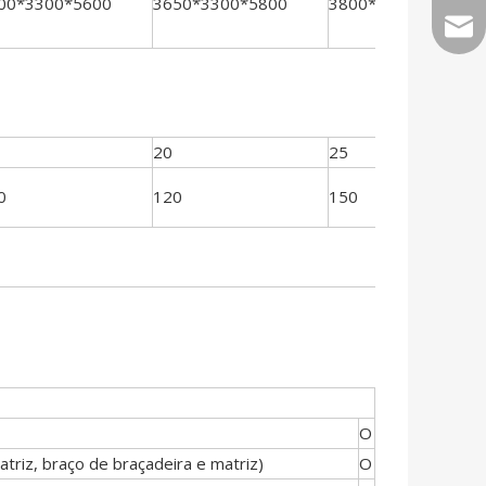
00*3300*5600
3650*3300*5800
3800*3600*6300
sale
20
25
0
120
150
O
atriz, braço de braçadeira e matriz)
O