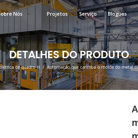
Sobre Nós
Projetos
Serviço
Blogues
DETALHES DO PRODUTO
elétrica de quadro H
/
Automação que carimba o molde do metal da 
A
m
m