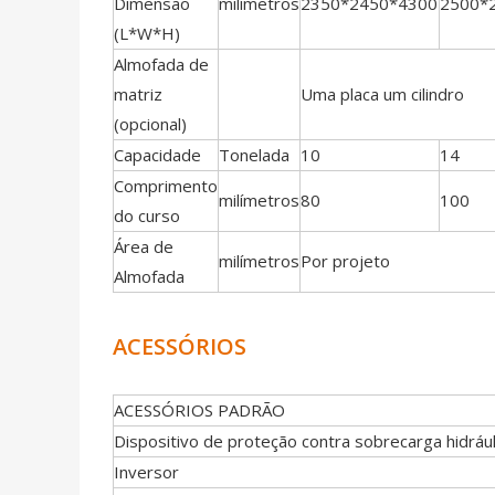
Dimensão
milímetros
2350*2450*4300
2500*
(L*W*H)
Almofada de
matriz
Uma placa um cilindro
(opcional)
Capacidade
Tonelada
10
14
Comprimento
milímetros
80
100
do curso
Área de
milímetros
Por projeto
Almofada
ACESSÓRIOS
ACESSÓRIOS PADRÃO
Dispositivo de proteção contra sobrecarga hidrául
Inversor