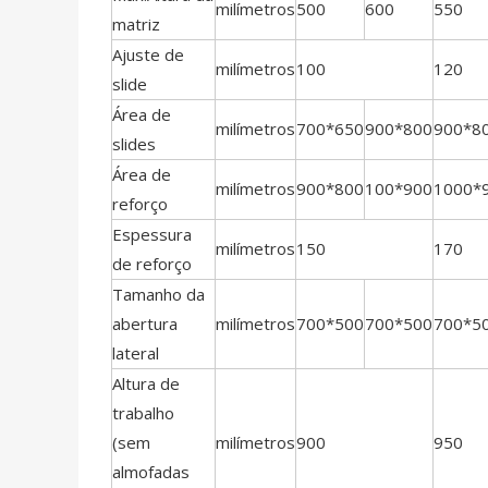
milímetros
500
600
550
matriz
Ajuste de
milímetros
100
120
slide
Área de
milímetros
700*650
900*800
900*8
slides
Área de
milímetros
900*800
100*900
1000*
reforço
Espessura
milímetros
150
170
de reforço
Tamanho da
abertura
milímetros
700*500
700*500
700*5
lateral
Altura de
trabalho
(sem
milímetros
900
950
almofadas