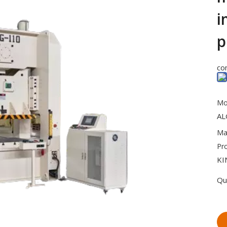
i
p
co
Mo
AL
Ma
Pr
KI
Qu