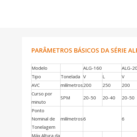
PARÂMETROS BÁSICOS DA SÉRIE AL
Modelo
ALG-160
ALG-2
Tipo
Tonelada
V
L
V
AVC
milímetros
200
250
200
Curso por
SPM
20-50
20-40
20-50
minuto
Ponto
Nominal de
milímetros
6
6
Tonelagem
Máx.Altura da