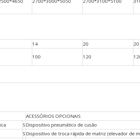
2500*4650
2700*3000*5050
2700*3100*5100
31
14
20
20
100
120
12
ACESSÓRIOS OPCIONAIS
ica
S
Dispositivo pneumático de cusão
S
Dispositivo de troca rápida de matriz (elevador de m