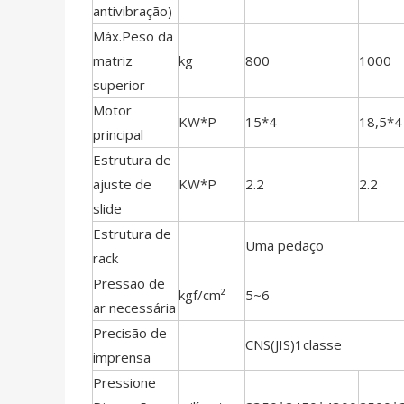
antivibração)
Máx.Peso da
matriz
kg
800
1000
superior
Motor
KW*P
15*4
18,5*4
principal
Estrutura de
ajuste de
KW*P
2.2
2.2
slide
Estrutura de
Uma pedaço
rack
Pressão de
kgf/cm²
5~6
ar necessária
Precisão de
CNS(JIS)1classe
imprensa
Pressione