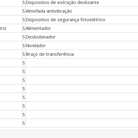
S
Dispositivo de extração deslizante
S
Almofada antivibração
S
Dispositivo de segurança fotoelétrico
riz
S
Alimentador
S
Desbobinador
S
Nivelador
S
Braço de transferência
S
S
S
S
S
S
S
S