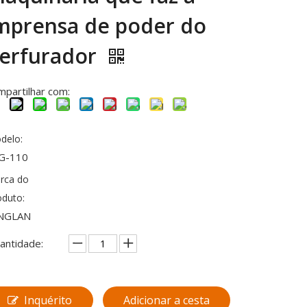
mprensa de poder do
erfurador
mpartilhar com:
delo:
G-110
rca do
oduto:
NGLAN
antidade:
Inquérito
Adicionar a cesta